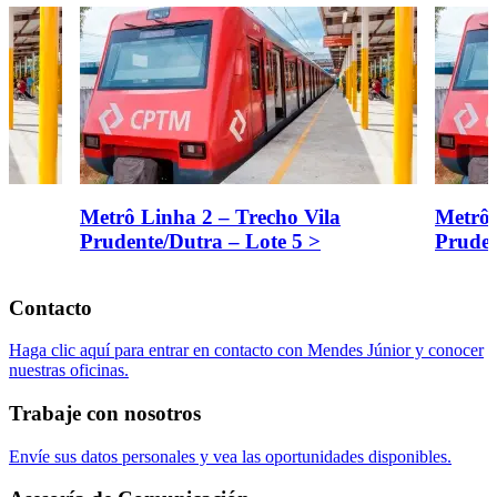
Metrô Linha 2 – Trecho Vila
Metrô 
Prudente/Dutra – Lote 5
>
Pruden
Contacto
​Haga clic aquí para entrar en contacto con Mendes Júnior y conocer
nuestras oficinas.
Trabaje con nosotros
Envíe sus datos personales y vea las oportunidades disponibles.